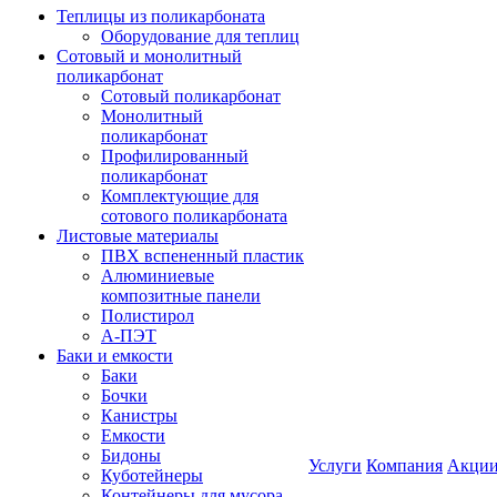
Теплицы из поликарбоната
Оборудование для теплиц
Сотовый и монолитный
поликарбонат
Сотовый поликарбонат
Монолитный
поликарбонат
Профилированный
поликарбонат
Комплектующие для
сотового поликарбоната
Листовые материалы
ПВХ вспененный пластик
Алюминиевые
композитные панели
Полистирол
А-ПЭТ
Баки и емкости
Баки
Бочки
Канистры
Емкости
Бидоны
Услуги
Компания
Акци
Куботейнеры
Контейнеры для мусора