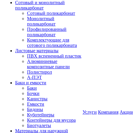
Сотовый и монолитный
поликарбонат
Сотовый поликарбонат
Монолитный
поликарбонат
Профилированный
поликарбонат
Комплектующие для
сотового поликарбоната
Листовые материалы
ПВХ вспененный пластик
Алюминиевые
композитные панели
Полистирол
А-ПЭТ
Баки и емкости
Баки
Бочки
Канистры
Емкости
Бидоны
Услуги
Компания
Акци
Куботейнеры
Контейнеры для мусора
Биотуалеты
Материалы для наружной