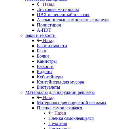
Назад
Листовые материалы
ПВХ вспененный пластик
Алюминиевые композитные панели
Полистирол
А-ПЭТ
Баки и емкости
Назад
Баки и емкости
Баки
Бочки
Канистры
Емкости
Бидоны
Куботейнеры
Контейнеры для мусора
Биотуалеты
Материалы для наружной рекламы
Назад
Материалы для наружной рекламы
Пленка самоклеящаяся
Назад
Пленка самоклеящаяся
Печатная
Плоттерная