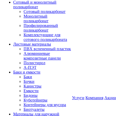
Сотовый и монолитный
поликарбонат
Сотовый поликарбонат
Монолитный
поликарбонат
Профилированный
поликарбонат
Комплектующие для
сотового поликарбоната
Листовые материалы
ПВХ вспененный пластик
Алюминиевые
композитные панели
Полистирол
А-ПЭТ
Баки и емкости
Баки
Бочки
Канистры
Емкости
Бидоны
Услуги
Компания
Акци
Куботейнеры
Контейнеры для мусора
Биотуалеты
Материалы для наружной