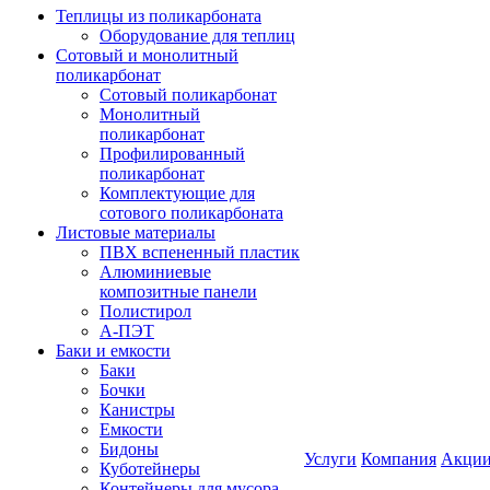
Теплицы из поликарбоната
Оборудование для теплиц
Сотовый и монолитный
поликарбонат
Сотовый поликарбонат
Монолитный
поликарбонат
Профилированный
поликарбонат
Комплектующие для
сотового поликарбоната
Листовые материалы
ПВХ вспененный пластик
Алюминиевые
композитные панели
Полистирол
А-ПЭТ
Баки и емкости
Баки
Бочки
Канистры
Емкости
Бидоны
Услуги
Компания
Акци
Куботейнеры
Контейнеры для мусора