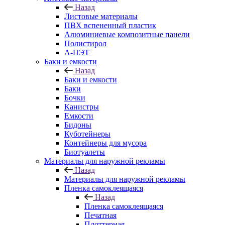
Назад
Листовые материалы
ПВХ вспененный пластик
Алюминиевые композитные панели
Полистирол
А-ПЭТ
Баки и емкости
Назад
Баки и емкости
Баки
Бочки
Канистры
Емкости
Бидоны
Куботейнеры
Контейнеры для мусора
Биотуалеты
Материалы для наружной рекламы
Назад
Материалы для наружной рекламы
Пленка самоклеящаяся
Назад
Пленка самоклеящаяся
Печатная
Плоттерная