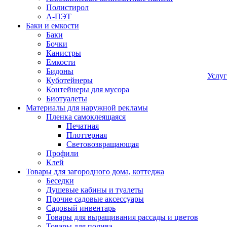
Полистирол
А-ПЭТ
Баки и емкости
Баки
Бочки
Канистры
Емкости
Бидоны
Услу
Куботейнеры
Контейнеры для мусора
Биотуалеты
Материалы для наружной рекламы
Пленка самоклеящаяся
Печатная
Плоттерная
Световозвращающая
Профили
Клей
Товары для загородного дома, коттеджа
Беседки
Душевые кабины и туалеты
Прочие садовые аксессуары
Садовый инвентарь
Товары для выращивания рассады и цветов
Товары для полива