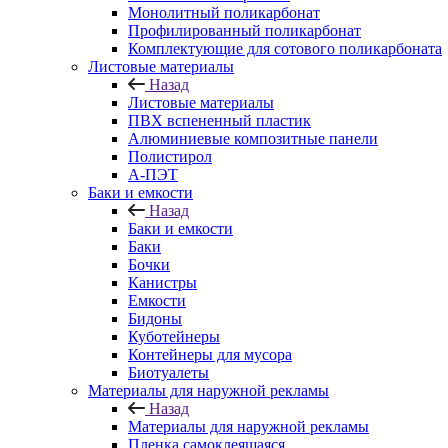
Монолитный поликарбонат
Профилированный поликарбонат
Комплектующие для сотового поликарбоната
Листовые материалы
Назад
Листовые материалы
ПВХ вспененный пластик
Алюминиевые композитные панели
Полистирол
А-ПЭТ
Баки и емкости
Назад
Баки и емкости
Баки
Бочки
Канистры
Емкости
Бидоны
Куботейнеры
Контейнеры для мусора
Биотуалеты
Материалы для наружной рекламы
Назад
Материалы для наружной рекламы
Пленка самоклеящаяся