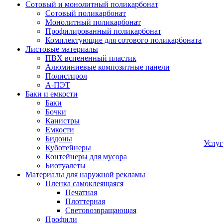
Сотовый и монолитный поликарбонат
Сотовый поликарбонат
Монолитный поликарбонат
Профилированный поликарбонат
Комплектующие для сотового поликарбоната
Листовые материалы
ПВХ вспененный пластик
Алюминиевые композитные панели
Полистирол
А-ПЭТ
Баки и емкости
Баки
Бочки
Канистры
Емкости
Бидоны
Услу
Куботейнеры
Контейнеры для мусора
Биотуалеты
Материалы для наружной рекламы
Пленка самоклеящаяся
Печатная
Плоттерная
Световозвращающая
Профили