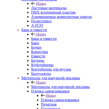
Назад
Листовые материалы
ПВХ вспененный пластик
Алюминиевые композитные панели
Полистирол
А-ПЭТ
Баки и емкости
Назад
Баки и емкости
Баки
Бочки
Канистры
Емкости
Бидоны
Куботейнеры
Контейнеры для мусора
Биотуалеты
Материалы для наружной рекламы
Назад
Материалы для наружной рекламы
Пленка самоклеящаяся
Назад
Пленка самоклеящаяся
Печатная
Плоттерная