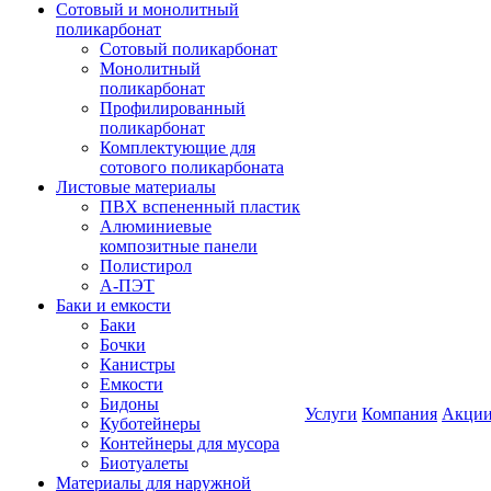
Сотовый и монолитный
поликарбонат
Сотовый поликарбонат
Монолитный
поликарбонат
Профилированный
поликарбонат
Комплектующие для
сотового поликарбоната
Листовые материалы
ПВХ вспененный пластик
Алюминиевые
композитные панели
Полистирол
А-ПЭТ
Баки и емкости
Баки
Бочки
Канистры
Емкости
Бидоны
Услуги
Компания
Акци
Куботейнеры
Контейнеры для мусора
Биотуалеты
Материалы для наружной