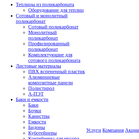
Теплицы из поликарбоната
Оборудование для теплиц
Сотовый и монолитный
поликарбонат
Сотовый поликарбонат
Монолитный
поликарбонат
Профилированный
поликарбонат
Комплектующие для
сотового поликарбоната
Листовые материалы
ПВХ вспененный пластик
Алюминиевые
композитные панели
Полистирол
А-ПЭТ
Баки и емкости
Баки
Бочки
Канистры
Емкости
Бидоны
Услуги
Компания
Акци
Куботейнеры
Контейнеры для мусора