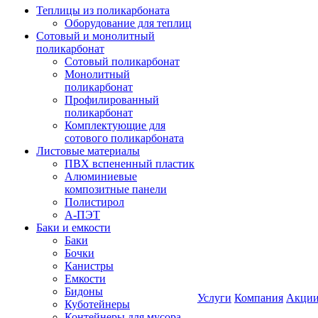
Теплицы из поликарбоната
Оборудование для теплиц
Сотовый и монолитный
поликарбонат
Сотовый поликарбонат
Монолитный
поликарбонат
Профилированный
поликарбонат
Комплектующие для
сотового поликарбоната
Листовые материалы
ПВХ вспененный пластик
Алюминиевые
композитные панели
Полистирол
А-ПЭТ
Баки и емкости
Баки
Бочки
Канистры
Емкости
Бидоны
Услуги
Компания
Акци
Куботейнеры
Контейнеры для мусора