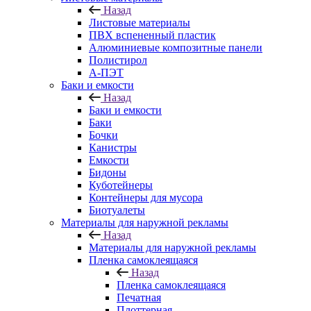
Назад
Листовые материалы
ПВХ вспененный пластик
Алюминиевые композитные панели
Полистирол
А-ПЭТ
Баки и емкости
Назад
Баки и емкости
Баки
Бочки
Канистры
Емкости
Бидоны
Куботейнеры
Контейнеры для мусора
Биотуалеты
Материалы для наружной рекламы
Назад
Материалы для наружной рекламы
Пленка самоклеящаяся
Назад
Пленка самоклеящаяся
Печатная
Плоттерная