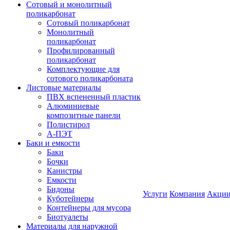
Сотовый и монолитный
поликарбонат
Сотовый поликарбонат
Монолитный
поликарбонат
Профилированный
поликарбонат
Комплектующие для
сотового поликарбоната
Листовые материалы
ПВХ вспененный пластик
Алюминиевые
композитные панели
Полистирол
А-ПЭТ
Баки и емкости
Баки
Бочки
Канистры
Емкости
Бидоны
Услуги
Компания
Акци
Куботейнеры
Контейнеры для мусора
Биотуалеты
Материалы для наружной