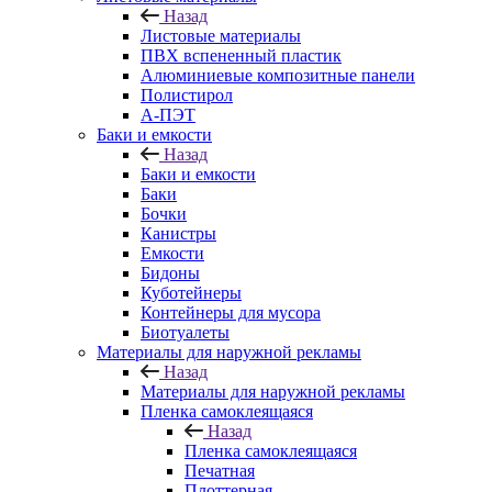
Назад
Листовые материалы
ПВХ вспененный пластик
Алюминиевые композитные панели
Полистирол
А-ПЭТ
Баки и емкости
Назад
Баки и емкости
Баки
Бочки
Канистры
Емкости
Бидоны
Куботейнеры
Контейнеры для мусора
Биотуалеты
Материалы для наружной рекламы
Назад
Материалы для наружной рекламы
Пленка самоклеящаяся
Назад
Пленка самоклеящаяся
Печатная
Плоттерная