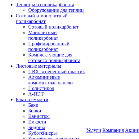
Теплицы из поликарбоната
Оборудование для теплиц
Сотовый и монолитный
поликарбонат
Сотовый поликарбонат
Монолитный
поликарбонат
Профилированный
поликарбонат
Комплектующие для
сотового поликарбоната
Листовые материалы
ПВХ вспененный пластик
Алюминиевые
композитные панели
Полистирол
А-ПЭТ
Баки и емкости
Баки
Бочки
Канистры
Емкости
Бидоны
Услуги
Компания
Акци
Куботейнеры
Контейнеры для мусора