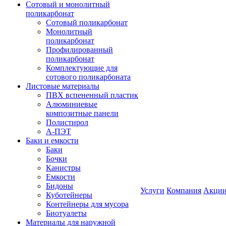
Сотовый и монолитный
поликарбонат
Сотовый поликарбонат
Монолитный
поликарбонат
Профилированный
поликарбонат
Комплектующие для
сотового поликарбоната
Листовые материалы
ПВХ вспененный пластик
Алюминиевые
композитные панели
Полистирол
А-ПЭТ
Баки и емкости
Баки
Бочки
Канистры
Емкости
Бидоны
Услуги
Компания
Акци
Куботейнеры
Контейнеры для мусора
Биотуалеты
Материалы для наружной