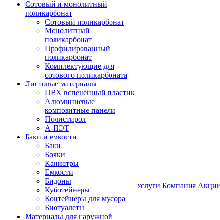
Сотовый и монолитный
поликарбонат
Сотовый поликарбонат
Монолитный
поликарбонат
Профилированный
поликарбонат
Комплектующие для
сотового поликарбоната
Листовые материалы
ПВХ вспененный пластик
Алюминиевые
композитные панели
Полистирол
А-ПЭТ
Баки и емкости
Баки
Бочки
Канистры
Емкости
Бидоны
Услуги
Компания
Акци
Куботейнеры
Контейнеры для мусора
Биотуалеты
Материалы для наружной