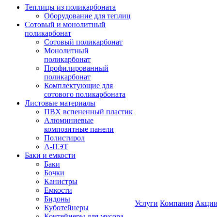
Теплицы из поликарбоната
Оборудование для теплиц
Сотовый и монолитный
поликарбонат
Сотовый поликарбонат
Монолитный
поликарбонат
Профилированный
поликарбонат
Комплектующие для
сотового поликарбоната
Листовые материалы
ПВХ вспененный пластик
Алюминиевые
композитные панели
Полистирол
А-ПЭТ
Баки и емкости
Баки
Бочки
Канистры
Емкости
Бидоны
Услуги
Компания
Акци
Куботейнеры
Контейнеры для мусора