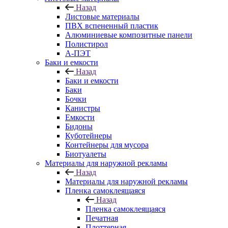
Назад
Листовые материалы
ПВХ вспененный пластик
Алюминиевые композитные панели
Полистирол
А-ПЭТ
Баки и емкости
Назад
Баки и емкости
Баки
Бочки
Канистры
Емкости
Бидоны
Куботейнеры
Контейнеры для мусора
Биотуалеты
Материалы для наружной рекламы
Назад
Материалы для наружной рекламы
Пленка самоклеящаяся
Назад
Пленка самоклеящаяся
Печатная
Плоттерная