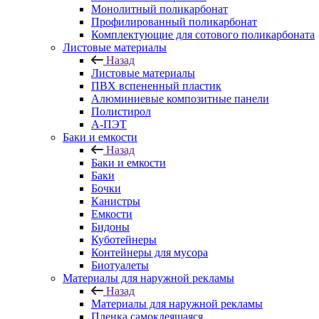
Монолитный поликарбонат
Профилированный поликарбонат
Комплектующие для сотового поликарбоната
Листовые материалы
Назад
Листовые материалы
ПВХ вспененный пластик
Алюминиевые композитные панели
Полистирол
А-ПЭТ
Баки и емкости
Назад
Баки и емкости
Баки
Бочки
Канистры
Емкости
Бидоны
Куботейнеры
Контейнеры для мусора
Биотуалеты
Материалы для наружной рекламы
Назад
Материалы для наружной рекламы
Пленка самоклеящаяся