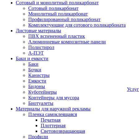
Сотовый и монолитный поликарбонат
Сотовый поликарбонат
Монолитный поликарбонат
Профилированный поликарбонат
Комплектующие для сотового поликарбоната
Листовые материалы
ПВХ вспененный пластик
Алюминиевые композитные панели
Полистирол
А-ПЭТ
Баки и емкости
Баки
Бочки
Канистры
Емкости
Бидоны
Услу
Куботейнеры
Контейнеры для мусора
Биотуалеты
Материалы для наружной рекламы
Пленка самоклеящаяся
Печатная
Плоттерная
Световозвращающая
Профили