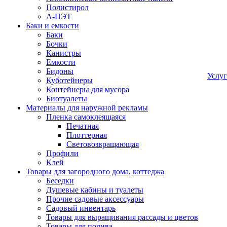
Полистирол
А-ПЭТ
Баки и емкости
Баки
Бочки
Канистры
Емкости
Бидоны
Услу
Куботейнеры
Контейнеры для мусора
Биотуалеты
Материалы для наружной рекламы
Пленка самоклеящаяся
Печатная
Плоттерная
Световозвращающая
Профили
Клей
Товары для загородного дома, коттеджа
Беседки
Душевые кабины и туалеты
Прочие садовые аксессуары
Садовый инвентарь
Товары для выращивания рассады и цветов
Товары для полива