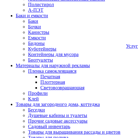
Полистирол
А-ПЭТ
Баки и емкости
Баки
Бочки
Канистры
Емкости
Бидоны
Услу
Куботейнеры
Контейнеры для мусора
Биотуалеты
Материалы для наружной рекламы
Пленка самоклеящаяся
Печатная
Плоттерная
Световозвращающая
Профили
Клей
Товары для загородного дома, коттеджа
Беседки
Душевые кабины и туалеты
Прочие садовые аксессуары
Садовый инвентарь
Товары для выращивания рассады и цветов
Товары для полива