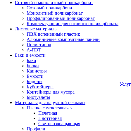
Сотовый и монолитный поликарбонат
Сотовый поликарбонат
Монолитный поликарбонат
Профилированный поликарбонат
Комплектующие для сотового поликарбоната
Листовые материалы
ПВХ вспененный пластик
Алюминиевые композитные панели
Полистирол
А-ПЭТ
Баки и емкости
Баки
Бочки
Канистры
Емкости
Бидоны
Услу
Куботейнеры
Контейнеры для мусора
Биотуалеты
Материалы для наружной рекламы
Пленка самоклеящаяся
Печатная
Плоттерная
Световозвращающая
Профили