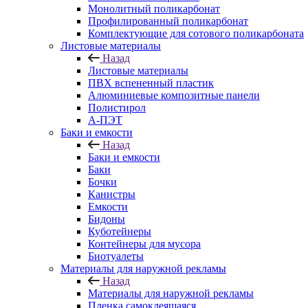
Монолитный поликарбонат
Профилированный поликарбонат
Комплектующие для сотового поликарбоната
Листовые материалы
Назад
Листовые материалы
ПВХ вспененный пластик
Алюминиевые композитные панели
Полистирол
А-ПЭТ
Баки и емкости
Назад
Баки и емкости
Баки
Бочки
Канистры
Емкости
Бидоны
Куботейнеры
Контейнеры для мусора
Биотуалеты
Материалы для наружной рекламы
Назад
Материалы для наружной рекламы
Пленка самоклеящаяся