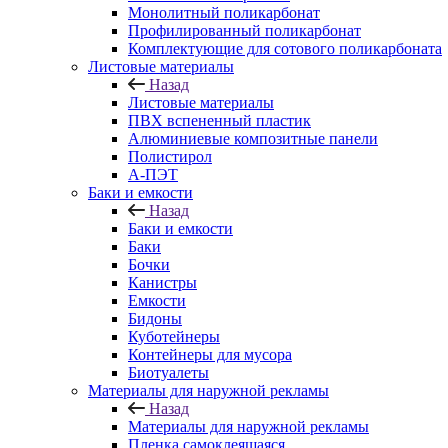
Монолитный поликарбонат
Профилированный поликарбонат
Комплектующие для сотового поликарбоната
Листовые материалы
Назад
Листовые материалы
ПВХ вспененный пластик
Алюминиевые композитные панели
Полистирол
А-ПЭТ
Баки и емкости
Назад
Баки и емкости
Баки
Бочки
Канистры
Емкости
Бидоны
Куботейнеры
Контейнеры для мусора
Биотуалеты
Материалы для наружной рекламы
Назад
Материалы для наружной рекламы
Пленка самоклеящаяся