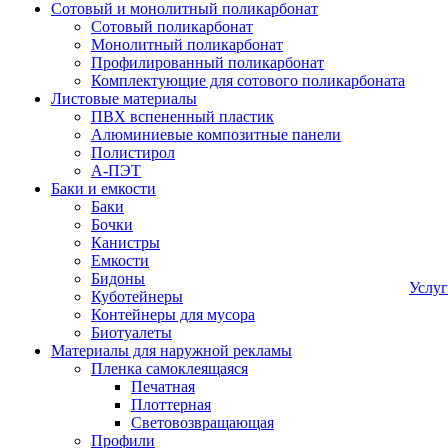
Сотовый и монолитный поликарбонат
Сотовый поликарбонат
Монолитный поликарбонат
Профилированный поликарбонат
Комплектующие для сотового поликарбоната
Листовые материалы
ПВХ вспененный пластик
Алюминиевые композитные панели
Полистирол
А-ПЭТ
Баки и емкости
Баки
Бочки
Канистры
Емкости
Бидоны
Услу
Куботейнеры
Контейнеры для мусора
Биотуалеты
Материалы для наружной рекламы
Пленка самоклеящаяся
Печатная
Плоттерная
Световозвращающая
Профили