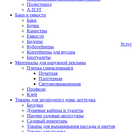
Полистирол
А-ПЭТ
Баки и емкости
Баки
Бочки
Канистры
Емкости
Бидоны
Услу
Куботейнеры
Контейнеры для мусора
Биотуалеты
Материалы для наружной рекламы
Пленка самоклеящаяся
Печатная
Плоттерная
Световозвращающая
Профили
Клей
Товары для загородного дома, коттеджа
Беседки
Душевые кабины и туалеты
Прочие садовые аксессуары
Садовый инвентарь
Товары для выращивания рассады и цветов
Товары для полива