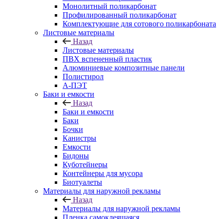
Монолитный поликарбонат
Профилированный поликарбонат
Комплектующие для сотового поликарбоната
Листовые материалы
Назад
Листовые материалы
ПВХ вспененный пластик
Алюминиевые композитные панели
Полистирол
А-ПЭТ
Баки и емкости
Назад
Баки и емкости
Баки
Бочки
Канистры
Емкости
Бидоны
Куботейнеры
Контейнеры для мусора
Биотуалеты
Материалы для наружной рекламы
Назад
Материалы для наружной рекламы
Пленка самоклеящаяся