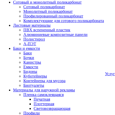
Сотовый и монолитный поликарбонат
Сотовый поликарбонат
Монолитный поликарбонат
Профилированный поликарбонат
Комплектующие для сотового поликарбоната
Листовые материалы
ПВХ вспененный пластик
Алюминиевые композитные панели
Полистирол
А-ПЭТ
Баки и емкости
Баки
Бочки
Канистры
Емкости
Бидоны
Услу
Куботейнеры
Контейнеры для мусора
Биотуалеты
Материалы для наружной рекламы
Пленка самоклеящаяся
Печатная
Плоттерная
Световозвращающая
Профили