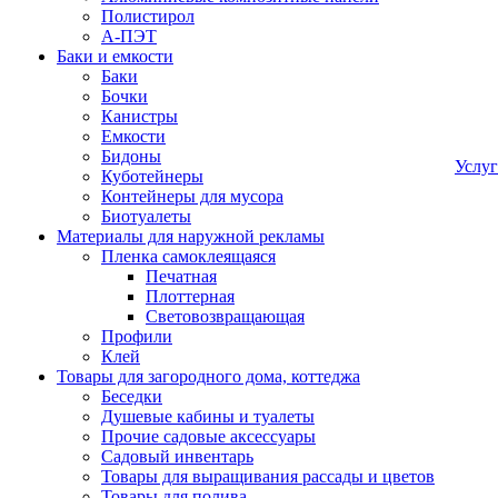
Полистирол
А-ПЭТ
Баки и емкости
Баки
Бочки
Канистры
Емкости
Бидоны
Услу
Куботейнеры
Контейнеры для мусора
Биотуалеты
Материалы для наружной рекламы
Пленка самоклеящаяся
Печатная
Плоттерная
Световозвращающая
Профили
Клей
Товары для загородного дома, коттеджа
Беседки
Душевые кабины и туалеты
Прочие садовые аксессуары
Садовый инвентарь
Товары для выращивания рассады и цветов
Товары для полива